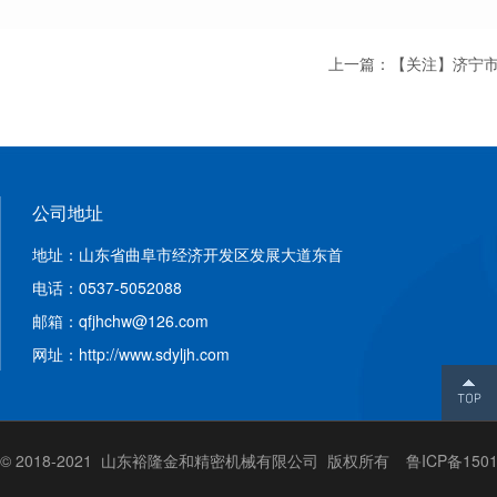
上一篇：
【关注】济宁
公司地址
地址：山东省曲阜市经济开发区发展大道东首
电话：0537-5052088
邮箱：qfjhchw@126.com
网址：http://www.sdyljh.com
© 2018-2021 山东裕隆金和精密机械有限公司 版权所有
鲁ICP备1501